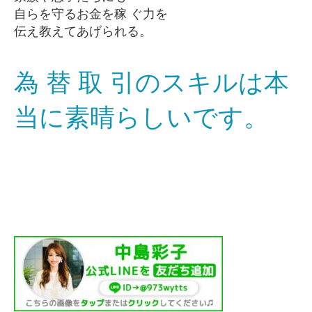
自らを守るお金を稼 ぐ力を
伝え教えてあげられる。
為 替 取 引のスキルは
本
当に素晴らしいです。