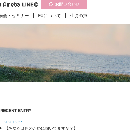
お問い合わせ
強会・セミナー
FXについて
生徒の声
記事一覧
記事一覧
問い合わせ
子供食堂に携わりは
インドお客様の成
RECENT ENTRY
たのか？】
果】
2026.02.27
【あなたは何のために働いてますか？】