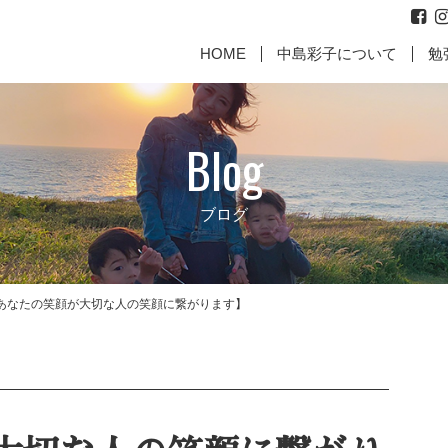
HOME
中島彩子について
勉
Blog
ブログ
あなたの笑顔が大切な人の笑顔に繋がります】
代表取締役からのご挨拶
お
に働いて
【親として最高の責任を果た
【成幸マインドお客様のお
【何故、
【成幸マ
すために】
声】
じめ