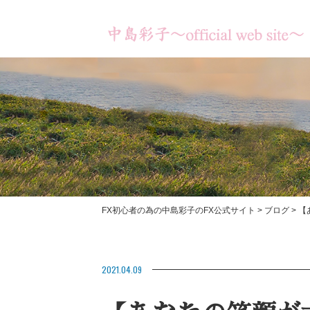
FX初心者の為の中島彩子のFX公式サイト
>
ブログ
>
【
書籍のご紹介
【あなたは何のため
【お客様の成果】
2021.04.09
ますか？】