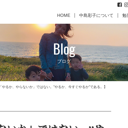
HOME
中島彩子について
勉
Blog
ブログ
「やるか、やらないか」ではない。”やるか、今すぐやるか”である。】
代表取締役からのご挨拶
お
に働いて
【親として最高の責任を果た
【成幸マインドお客様のお
【何故、
【成幸マ
すために】
声】
じめ