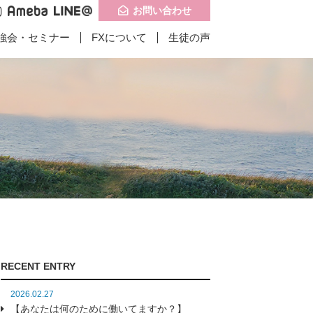
お問い合わせ
強会・セミナー
FXについて
生徒の声
記事一覧
記事一覧
問い合わせ
子供食堂に携わりは
インドお客様の成
RECENT ENTRY
たのか？】
果】
2026.02.27
【あなたは何のために働いてますか？】