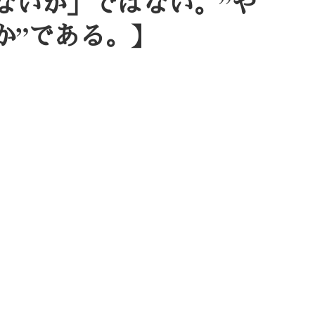
ないか」ではない。”や
か”である。】