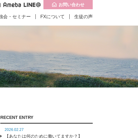
お問い合わせ
強会・セミナー
FXについて
生徒の声
記事一覧
記事一覧
問い合わせ
子供食堂に携わりは
インドお客様の成
RECENT ENTRY
たのか？】
果】
2026.02.27
【あなたは何のために働いてますか？】