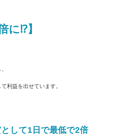
倍に⁉】
し、
して利益を出せています。
だとして1日で最低で2倍