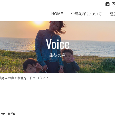
HOME
中島彩子について
勉
Voice
生徒の声
徒さんの声
>
利益を一日で11倍に⁉
代表取締役からのご挨拶
お
に働いて
【親として最高の責任を果た
【成幸マインドお客様のお
【何故、
【成幸マ
すために】
声】
じめ