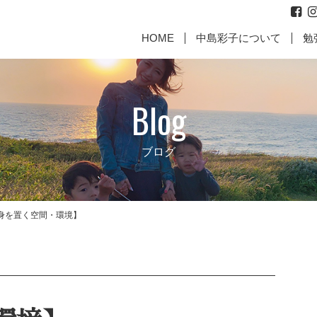
HOME
中島彩子について
勉
Blog
ブログ
身を置く空間・環境】
代表取締役からのご挨拶
お
に働いて
【親として最高の責任を果た
【成幸マインドお客様のお
【何故、
【成幸マ
すために】
声】
じめ