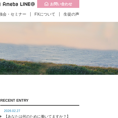
お問い合わせ
強会・セミナー
FXについて
生徒の声
記事一覧
記事一覧
問い合わせ
子供食堂に携わりは
インドお客様の成
RECENT ENTRY
たのか？】
果】
2026.02.27
【あなたは何のために働いてますか？】