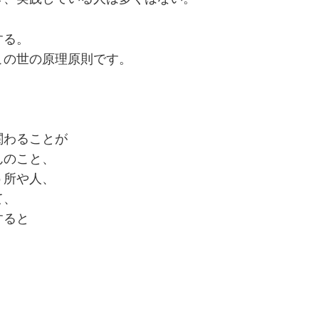
する。
この世の原理原則です。
関わることが
んのこと、
う所や人、
て、
すると