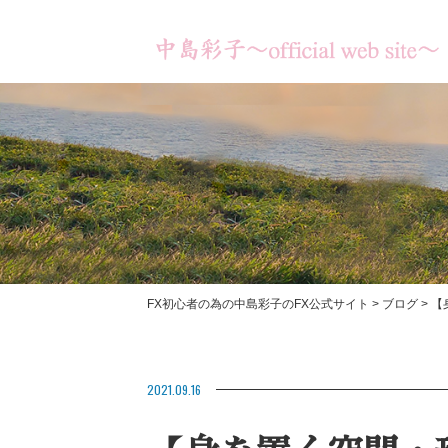
FX初心者の為の中島彩子のFX公式サイト
>
ブログ
>
【
書籍のご紹介
【あなたは何のため
【お客様の成果】
2021.09.16
ますか？】