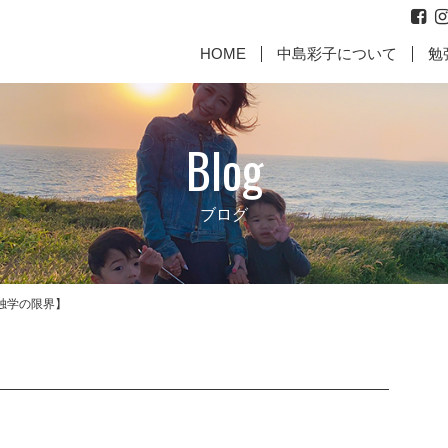
HOME
中島彩子について
勉
Blog
ブログ
独学の限界】
代表取締役からのご挨拶
お
に働いて
【親として最高の責任を果た
【成幸マインドお客様のお
【何故、
【成幸マ
すために】
声】
じめ