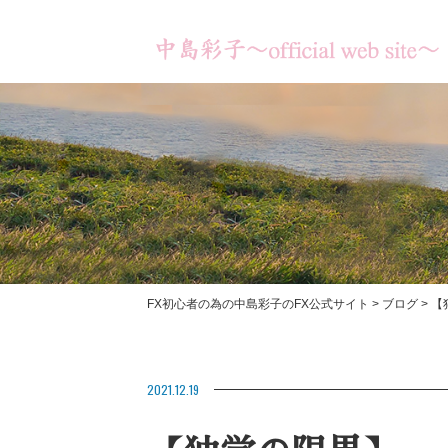
FX初心者の為の中島彩子のFX公式サイト
>
ブログ
>
【
書籍のご紹介
【あなたは何のため
【お客様の成果】
2021.12.19
ますか？】