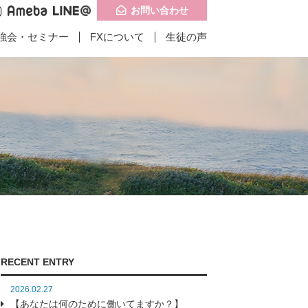
お問い合わせ
強会・セミナー
FXについて
生徒の声
記事一覧
記事一覧
問い合わせ
子供食堂に携わりは
インドお客様の成
RECENT ENTRY
たのか？】
果】
2026.02.27
【あなたは何のために働いてますか？】