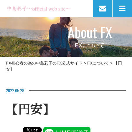
About FX
FXについて
FX初心者の為の中島彩子のFX公式サイト
>
FXについて
>
【円
安】
2022.05.29
【円安】