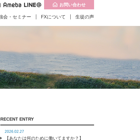
お問い合わせ
強会・セミナー
FXについて
生徒の声
記事一覧
記事一覧
問い合わせ
子供食堂に携わりは
インドお客様の成
RECENT ENTRY
たのか？】
果】
2026.02.27
【あなたは何のために働いてますか？】