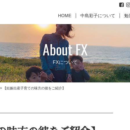
HOME
中島彩子について
勉
About FX
FXについて
>
【妊娠出産子育ての味方の彼をご紹介】
代表取締役からのご挨拶
お
に働いて
【親として最高の責任を果た
【成幸マインドお客様のお
【何故、
【成幸マ
すために】
声】
じめ