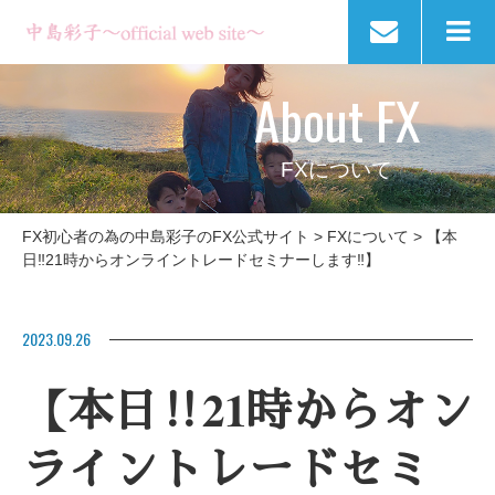
About FX
FXについて
FX初心者の為の中島彩子のFX公式サイト
>
FXについて
>
【本
日‼️21時からオンライントレードセミナーします‼️】
2023.09.26
【本日‼️21時からオン
ライントレードセミ