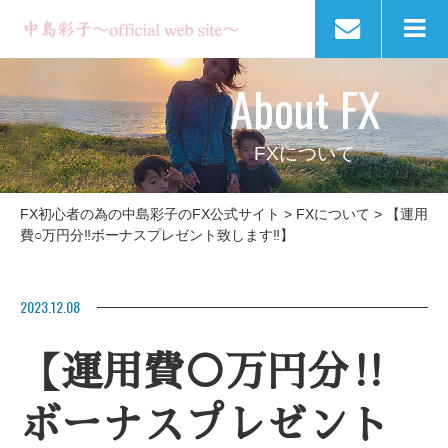
About FX
FXについて
FX初心者の為の中島彩子のFX公式サイト
>
FXについて
>
【運用
費○万円分‼ボーナスプレゼント致します‼】
2023.12.08
【運用費○万円分‼
ボーナスプレゼント