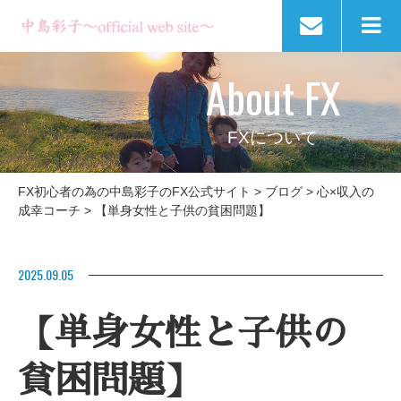
About FX
FXについて
FX初心者の為の中島彩子のFX公式サイト
>
ブログ
>
心×収入の
成幸コーチ
>
【単身女性と子供の貧困問題】
2025.09.05
【単身女性と子供の
貧困問題】