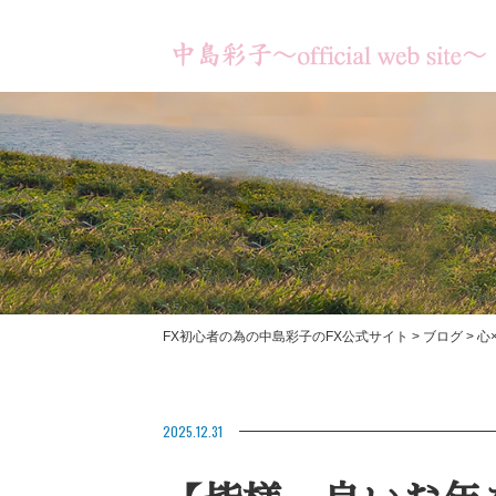
FX初心者の為の中島彩子のFX公式サイト
>
ブログ
>
心
書籍のご紹介
【あなたは何のため
【お客様の成果】
2025.12.31
ますか？】