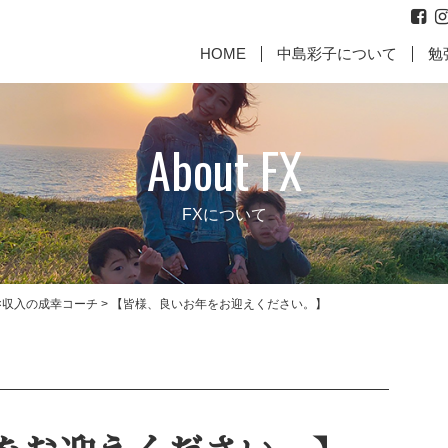
HOME
中島彩子について
勉
About FX
FXについて
×収入の成幸コーチ
>
【皆様、良いお年をお迎えください。】
代表取締役からのご挨拶
お
に働いて
【親として最高の責任を果た
【成幸マインドお客様のお
【何故、
【成幸マ
すために】
声】
じめ