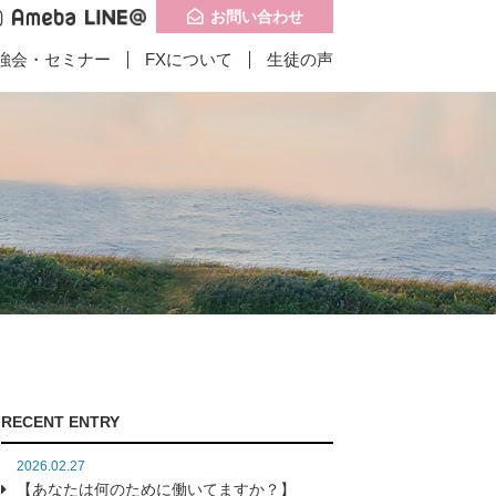
お問い合わせ
強会・セミナー
FXについて
生徒の声
記事一覧
記事一覧
問い合わせ
子供食堂に携わりは
インドお客様の成
RECENT ENTRY
たのか？】
果】
2026.02.27
【あなたは何のために働いてますか？】