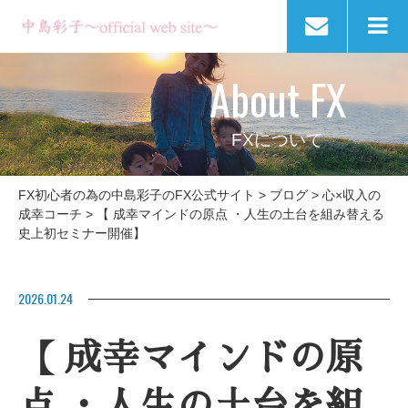
About FX
FXについて
FX初心者の為の中島彩子のFX公式サイト
>
ブログ
>
心×収入の
成幸コーチ
>
【 成幸マインドの原点 ・人生の土台を組み替える
史上初セミナー開催】
2026.01.24
【 成幸マインドの原
点 ・人生の土台を組