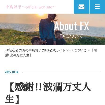
About FX
FXについて
FX初心者の為の中島彩子のFX公式サイト
>
FXについて
>
【感
謝‼波瀾万丈人生】
2022.10.14
【感謝‼波瀾万丈人
生】