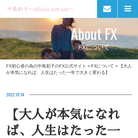
About FX
FXについて
FX初心者の為の中島彩子のFX公式サイト
>
FXについて
>
【大人
が本気になれば、人生はたった一年で大きく変わる】
2022.10.14
【大人が本気になれ
ば、人生はたった一